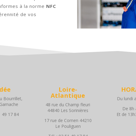
onformes à la norme
NFC
pérennité de vos
dée
Loire-
HOR
Atlantique
 Bourrillet,
Du lundi 
 Garnache
48 rue du Champ fleuri
De 8h 
44840 Les Sorinières
51 49 17 84
Et de 13h
17 rue de Cornen 44210
Le Pouliguen